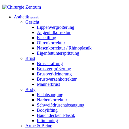
Ästhetik
operativ
Gesicht
Lippenvergrößerung
Augenlidkorrektur
Facelifting
Ohrenkorrektur
Nasenkorrektur / Rhinoplastik
Eigenfettunterspritzung
Brust
Bruststraffung
Brustvergrößerung
Brustverkleinerung
Brustwarzenkorrektur
Männerbrust
Body
Fettabsaugung
Narbenkorrektur
Schweißdrüsenabsaugung
Bodylifting
Bauchdecken-Plastik
Intimtuning
Arme & Beine