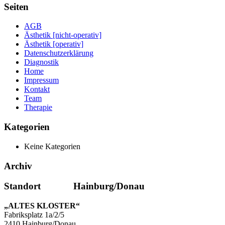
Seiten
AGB
Ästhetik [nicht-operativ]
Ästhetik [operativ]
Datenschutzerklärung
Diagnostik
Home
Impressum
Kontakt
Team
Therapie
Kategorien
Keine Kategorien
Archiv
Standort Hainburg/Donau
„ALTES KLOSTER“
Fabriksplatz 1a/2/5
2410 Hainburg/Donau