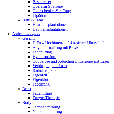
Besenreiser
Oberarm-Straffung
Oberschenkel-Straffung
Lipödem
Haut & Haar
Haartransplantationen
Hauttransplantationen
Ästhetik
nicht-operativ
Gesicht
HiFu – Hochintensiv fokussierter Ultraschall
Augenlidstraffung mit PlexR
Fadenlifting
Hyaluronsäure
Couperose und Äderchen-Entfernung mit Laser
Verjüngung mit Laser
Radiofrequenz
Eigenfett
Eigenblut
Facelifting
Brust
Fadenlifting
Enzym-Therapie
Body
Tattooentfernung
Narbenentfernung