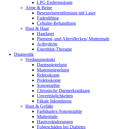
LPG Endermologie
Arme & Beine
Besenreiserentfernung mit Laser
Fadenlifting
Cellulite-Behandlung
Haut & Haar
Haarlaser
Pigment- und Altersflecken/ Muttermale
Acthyderm
Eigenblut-Therapie
Diagnostik
Verdauungstrakt
Darmspiegelung
Magenspiegelung
Rektoskopie
Proktoskopie
Sonographie
Chronische Darmerkrankung
Unverträglichkeiten
Fäkale Inkontinenz
Haut & Gefäße
Farbduplex-Sonographie
Muttermale
Hautveränderungen
Folgeschäden bei Diabetes