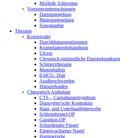
Morbide Adipositas
Vorsorgeuntersuchungen
Darmspiegelung
Magenspiegelung
Sonographie
Therapie
Konservativ
Durchblutungsstörungen
Krampfadernbehandlung
Ulcera
Chronisch-entzündliche Darmerkrankung
Schmerztherapie
Magenballon
β-HCG–Diät
Analbeschwerden
Hämorrhoiden
Chirurgisch Ambulant
CTS – Carpaltunnelsyndrom
Dupuytren’sche Kontraktur
Haut- und Unterhautfettgewebe
Schleimbeutel-OP
Ganglion-OP
Schnellender Finger
Eingewachsener Nagel
Hammerzehe