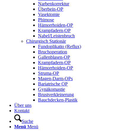
Narbenkorrektur
Überbein-OP
Vasektomie
Phimose
Hämorrhoiden-OP
Krampfadern-OP
Nabel/Leistenbruch
Chirurgisch Stationär
Fundoplikatio (Reflux)
Bruchoperation
Gallenblasen-OP
Krampfadern-OP
Hämorrhoiden-OP
Struma-OP
Magen-Darm-OPs
Bariatrische OP
Gynäkomastie
Brustverkleinerung
Bauchdecken-Plastik
Über uns
Kontakt
Suche
Menü
Menü