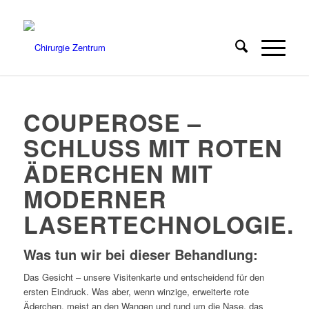
COUPEROSE –
SCHLUSS MIT ROTEN
ÄDERCHEN MIT
MODERNER
LASERTECHNOLOGIE.
Was tun wir bei dieser Behandlung
:
Das Gesicht – unsere Visitenkarte und entscheidend für den
ersten Eindruck. Was aber, wenn winzige, erweiterte rote
Äderchen, meist an den Wangen und rund um die Nase, das