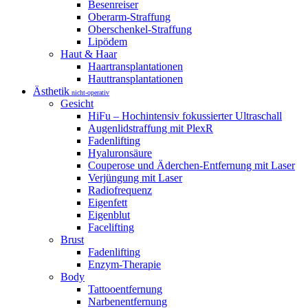
Besenreiser
Oberarm-Straffung
Oberschenkel-Straffung
Lipödem
Haut & Haar
Haartransplantationen
Hauttransplantationen
Ästhetik
nicht-operativ
Gesicht
HiFu – Hochintensiv fokussierter Ultraschall
Augenlidstraffung mit PlexR
Fadenlifting
Hyaluronsäure
Couperose und Äderchen-Entfernung mit Laser
Verjüngung mit Laser
Radiofrequenz
Eigenfett
Eigenblut
Facelifting
Brust
Fadenlifting
Enzym-Therapie
Body
Tattooentfernung
Narbenentfernung