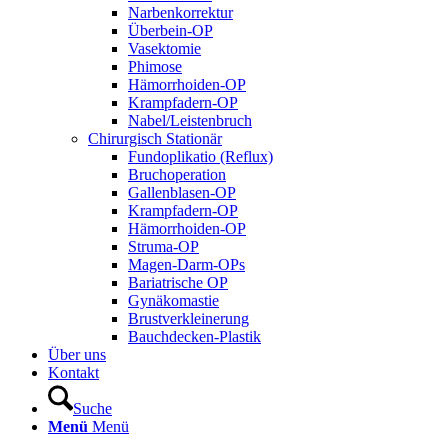
Narbenkorrektur
Überbein-OP
Vasektomie
Phimose
Hämorrhoiden-OP
Krampfadern-OP
Nabel/Leistenbruch
Chirurgisch Stationär
Fundoplikatio (Reflux)
Bruchoperation
Gallenblasen-OP
Krampfadern-OP
Hämorrhoiden-OP
Struma-OP
Magen-Darm-OPs
Bariatrische OP
Gynäkomastie
Brustverkleinerung
Bauchdecken-Plastik
Über uns
Kontakt
Suche
Menü
Menü