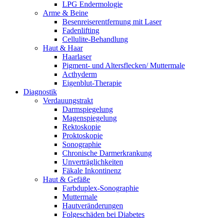
LPG Endermologie
Arme & Beine
Besenreiserentfernung mit Laser
Fadenlifting
Cellulite-Behandlung
Haut & Haar
Haarlaser
Pigment- und Altersflecken/ Muttermale
Acthyderm
Eigenblut-Therapie
Diagnostik
Verdauungstrakt
Darmspiegelung
Magenspiegelung
Rektoskopie
Proktoskopie
Sonographie
Chronische Darmerkrankung
Unverträglichkeiten
Fäkale Inkontinenz
Haut & Gefäße
Farbduplex-Sonographie
Muttermale
Hautveränderungen
Folgeschäden bei Diabetes