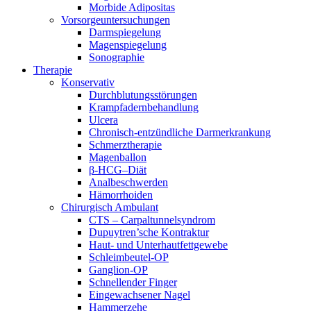
Morbide Adipositas
Vorsorgeuntersuchungen
Darmspiegelung
Magenspiegelung
Sonographie
Therapie
Konservativ
Durchblutungsstörungen
Krampfadernbehandlung
Ulcera
Chronisch-entzündliche Darmerkrankung
Schmerztherapie
Magenballon
β-HCG–Diät
Analbeschwerden
Hämorrhoiden
Chirurgisch Ambulant
CTS – Carpaltunnelsyndrom
Dupuytren’sche Kontraktur
Haut- und Unterhautfettgewebe
Schleimbeutel-OP
Ganglion-OP
Schnellender Finger
Eingewachsener Nagel
Hammerzehe