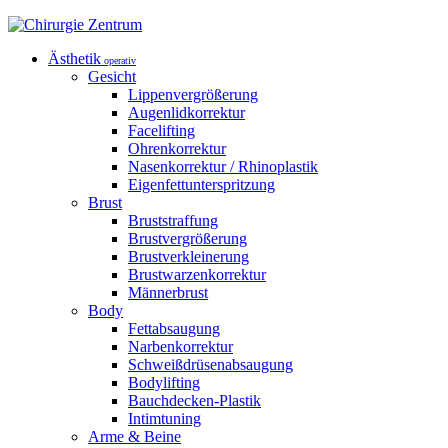
Ästhetik
operativ
Gesicht
Lippenvergrößerung
Augenlidkorrektur
Facelifting
Ohrenkorrektur
Nasenkorrektur / Rhinoplastik
Eigenfettunterspritzung
Brust
Bruststraffung
Brustvergrößerung
Brustverkleinerung
Brustwarzenkorrektur
Männerbrust
Body
Fettabsaugung
Narbenkorrektur
Schweißdrüsenabsaugung
Bodylifting
Bauchdecken-Plastik
Intimtuning
Arme & Beine