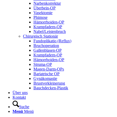
Narbenkorrektur
Überbein-OP
Vasektomie
Phimose
Hämorrhoiden-OP
Krampfadern-OP
Nabel/Leistenbruch
Chirurgisch Stationär
Fundoplikatio (Reflux)
Bruchoperation
Gallenblasen-OP
Krampfadern-OP
Hämorrhoiden-OP
Struma-OP
Magen-Darm-OPs
Bariatrische OP
Gynäkomastie
Brustverkleinerung
Bauchdecken-Plastik
Über uns
Kontakt
Suche
Menü
Menü