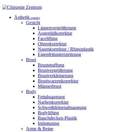
Ästhetik
operativ
Gesicht
Lippenvergrößerung
Augenlidkorrektur
Facelifting
Ohrenkorrektur
Nasenkorrektur / Rhinoplastik
Eigenfettunterspritzung
Brust
Bruststraffung
Brustvergrößerung
Brustverkleinerung
Brustwarzenkorrektur
Männerbrust
Body
Fettabsaugung
Narbenkorrektur
Schweißdrüsenabsaugung
Bodylifting
Bauchdecken-Plastik
Intimtuning
Arme & Beine