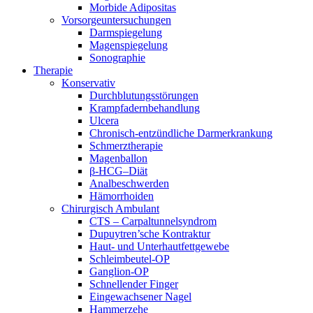
Morbide Adipositas
Vorsorgeuntersuchungen
Darmspiegelung
Magenspiegelung
Sonographie
Therapie
Konservativ
Durchblutungsstörungen
Krampfadernbehandlung
Ulcera
Chronisch-entzündliche Darmerkrankung
Schmerztherapie
Magenballon
β-HCG–Diät
Analbeschwerden
Hämorrhoiden
Chirurgisch Ambulant
CTS – Carpaltunnelsyndrom
Dupuytren’sche Kontraktur
Haut- und Unterhautfettgewebe
Schleimbeutel-OP
Ganglion-OP
Schnellender Finger
Eingewachsener Nagel
Hammerzehe