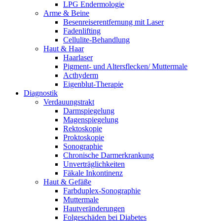
LPG Endermologie
Arme & Beine
Besenreiserentfernung mit Laser
Fadenlifting
Cellulite-Behandlung
Haut & Haar
Haarlaser
Pigment- und Altersflecken/ Muttermale
Acthyderm
Eigenblut-Therapie
Diagnostik
Verdauungstrakt
Darmspiegelung
Magenspiegelung
Rektoskopie
Proktoskopie
Sonographie
Chronische Darmerkrankung
Unverträglichkeiten
Fäkale Inkontinenz
Haut & Gefäße
Farbduplex-Sonographie
Muttermale
Hautveränderungen
Folgeschäden bei Diabetes