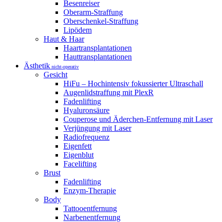
Besenreiser
Oberarm-Straffung
Oberschenkel-Straffung
Lipödem
Haut & Haar
Haartransplantationen
Hauttransplantationen
Ästhetik
nicht-operativ
Gesicht
HiFu – Hochintensiv fokussierter Ultraschall
Augenlidstraffung mit PlexR
Fadenlifting
Hyaluronsäure
Couperose und Äderchen-Entfernung mit Laser
Verjüngung mit Laser
Radiofrequenz
Eigenfett
Eigenblut
Facelifting
Brust
Fadenlifting
Enzym-Therapie
Body
Tattooentfernung
Narbenentfernung