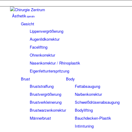
Ästhetik
operativ
Gesicht
Lippenvergrößerung
Augenlidkorrektur
Facelifting
Ohrenkorrektur
Nasenkorrektur / Rhinoplastik
Eigenfettunterspritzung
Brust
Body
Bruststraffung
Fettabsaugung
Brustvergrößerung
Narbenkorrektur
Brustverkleinerung
Schweißdrüsenabsaugung
Brustwarzenkorrektur
Bodylifting
Männerbrust
Bauchdecken-Plastik
Intimtuning