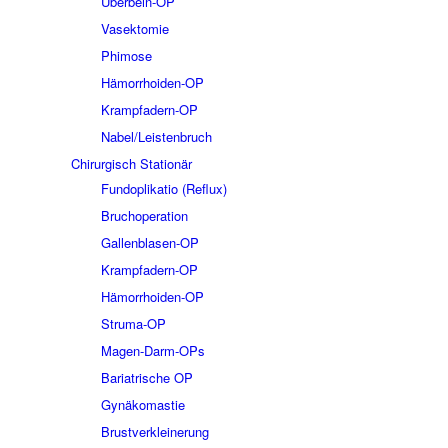
Überbein-OP
Vasektomie
Phimose
Hämorrhoiden-OP
Krampfadern-OP
Nabel/Leistenbruch
Chirurgisch Stationär
Fundoplikatio (Reflux)
Bruchoperation
Gallenblasen-OP
Krampfadern-OP
Hämorrhoiden-OP
Struma-OP
Magen-Darm-OPs
Bariatrische OP
Gynäkomastie
Brustverkleinerung