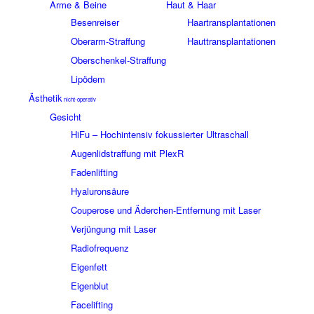
Arme & Beine
Haut & Haar
Besenreiser
Haartransplantationen
Oberarm-Straffung
Hauttransplantationen
Oberschenkel-Straffung
Lipödem
Ästhetik
nicht-operativ
Gesicht
HiFu – Hochintensiv fokussierter Ultraschall
Augenlidstraffung mit PlexR
Fadenlifting
Hyaluronsäure
Couperose und Äderchen-Entfernung mit Laser
Verjüngung mit Laser
Radiofrequenz
Eigenfett
Eigenblut
Facelifting