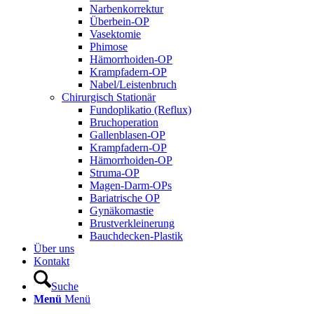
Narbenkorrektur
Überbein-OP
Vasektomie
Phimose
Hämorrhoiden-OP
Krampfadern-OP
Nabel/Leistenbruch
Chirurgisch Stationär
Fundoplikatio (Reflux)
Bruchoperation
Gallenblasen-OP
Krampfadern-OP
Hämorrhoiden-OP
Struma-OP
Magen-Darm-OPs
Bariatrische OP
Gynäkomastie
Brustverkleinerung
Bauchdecken-Plastik
Über uns
Kontakt
Suche
Menü
Menü