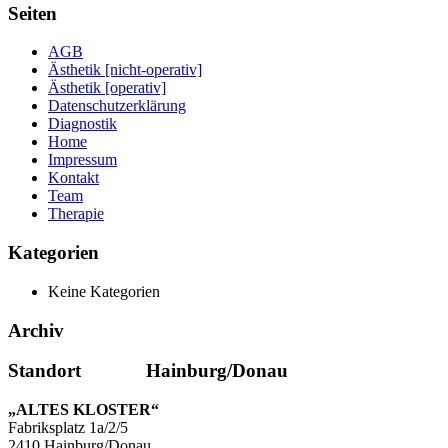
Seiten
AGB
Ästhetik [nicht-operativ]
Ästhetik [operativ]
Datenschutzerklärung
Diagnostik
Home
Impressum
Kontakt
Team
Therapie
Kategorien
Keine Kategorien
Archiv
Standort Hainburg/Donau
„ALTES KLOSTER“
Fabriksplatz 1a/2/5
2410 Hainburg/Donau