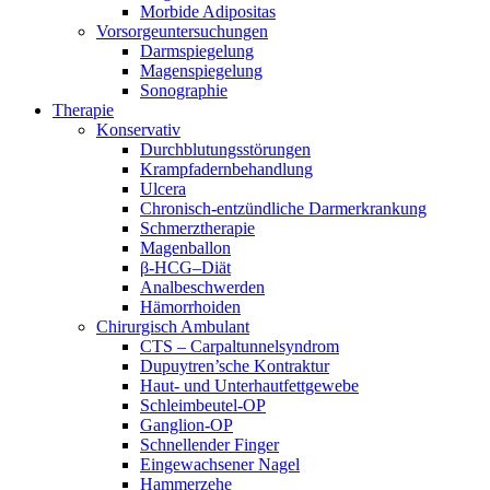
Morbide Adipositas
Vorsorgeuntersuchungen
Darmspiegelung
Magenspiegelung
Sonographie
Therapie
Konservativ
Durchblutungsstörungen
Krampfadernbehandlung
Ulcera
Chronisch-entzündliche Darmerkrankung
Schmerztherapie
Magenballon
β-HCG–Diät
Analbeschwerden
Hämorrhoiden
Chirurgisch Ambulant
CTS – Carpaltunnelsyndrom
Dupuytren’sche Kontraktur
Haut- und Unterhautfettgewebe
Schleimbeutel-OP
Ganglion-OP
Schnellender Finger
Eingewachsener Nagel
Hammerzehe