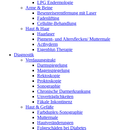
LPG Endermologie
Arme & Beine
Besenreiserentfernung mit Laser
Fadenlifting
Cellulite-Behandlung
Haut & Haar
Haarlaser
Pigment- und Altersflecken/ Muttermale
Acthyderm
Eigenblut-Therapie
Diagnostik
Verdauungstrakt
Darmspiegelung
Magenspiegelung
Rektoskopie
Proktoskopie
Sonographie
Chronische Darmerkrankung
Unverträglichkeiten
Fäkale Inkontinenz
Haut & Gefäße
Farbduplex-Sonographie
Muttermale
Hautveränderungen
Folgeschäden bei Diabetes