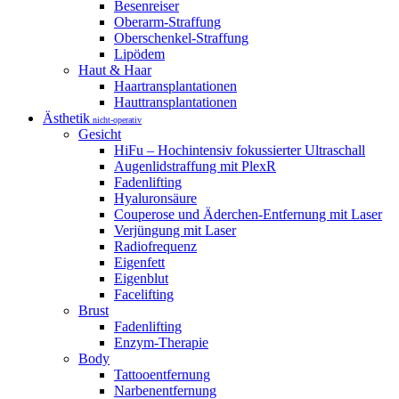
Besenreiser
Oberarm-Straffung
Oberschenkel-Straffung
Lipödem
Haut & Haar
Haartransplantationen
Hauttransplantationen
Ästhetik
nicht-operativ
Gesicht
HiFu – Hochintensiv fokussierter Ultraschall
Augenlidstraffung mit PlexR
Fadenlifting
Hyaluronsäure
Couperose und Äderchen-Entfernung mit Laser
Verjüngung mit Laser
Radiofrequenz
Eigenfett
Eigenblut
Facelifting
Brust
Fadenlifting
Enzym-Therapie
Body
Tattooentfernung
Narbenentfernung