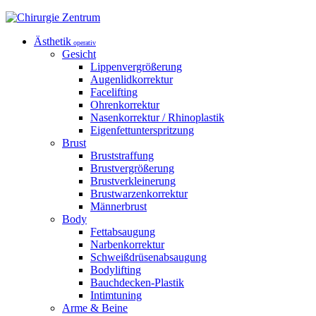
Ästhetik
operativ
Gesicht
Lippenvergrößerung
Augenlidkorrektur
Facelifting
Ohrenkorrektur
Nasenkorrektur / Rhinoplastik
Eigenfettunterspritzung
Brust
Bruststraffung
Brustvergrößerung
Brustverkleinerung
Brustwarzenkorrektur
Männerbrust
Body
Fettabsaugung
Narbenkorrektur
Schweißdrüsenabsaugung
Bodylifting
Bauchdecken-Plastik
Intimtuning
Arme & Beine