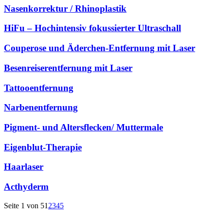
Nasenkorrektur / Rhinoplastik
HiFu – Hochintensiv fokussierter Ultraschall
Couperose und Äderchen-Entfernung mit Laser
Besenreiserentfernung mit Laser
Tattooentfernung
Narbenentfernung
Pigment- und Altersflecken/ Muttermale
Eigenblut-Therapie
Haarlaser
Acthyderm
Seite 1 von 5
1
2
3
4
5